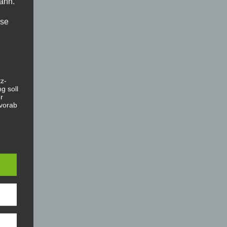
ann.
ise
z-
g soll
r
 vorab
offene
ehen,