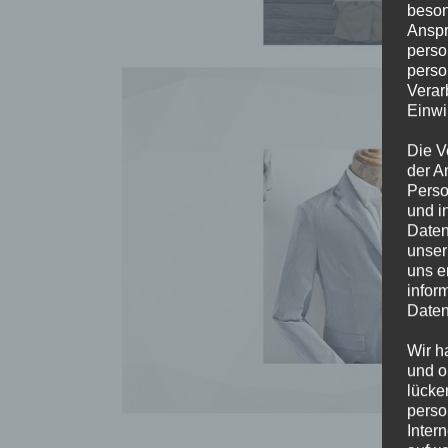
beson
Anspr
perso
perso
Verar
Einwi
Die V
der A
Perso
und i
Daten
unser
uns e
infor
Daten
Wir h
und o
lücke
perso
Inter