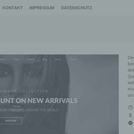
KONTAKT
IMPRESSUM
DATENSCHUTZ
Glo
bef
del
Qui
bef
mul
str