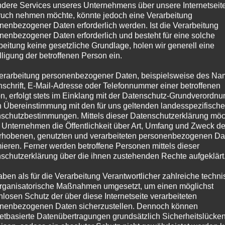
dere Services unseres Unternehmens über unsere Internetseite
uch nehmen möchte, könnte jedoch eine Verarbeitung
nenbezogener Daten erforderlich werden. Ist die Verarbeitung
nenbezogener Daten erforderlich und besteht für eine solche
beitung keine gesetzliche Grundlage, holen wir generell eine
lligung der betroffenen Person ein.
erarbeitung personenbezogener Daten, beispielsweise des Na
nschrift, E-Mail-Adresse oder Telefonnummer einer betroffenen
n, erfolgt stets im Einklang mit der Datenschutz-Grundverordnu
n Übereinstimmung mit den für uns geltenden landesspezifisch
schutzbestimmungen. Mittels dieser Datenschutzerklärung mö
 Unternehmen die Öffentlichkeit über Art, Umfang und Zweck de
rhobenen, genutzten und verarbeiteten personenbezogenen Da
mieren. Ferner werden betroffene Personen mittels dieser
schutzerklärung über die ihnen zustehenden Rechte aufgeklärt
aben als für die Verarbeitung Verantwortlicher zahlreiche techn
rganisatorische Maßnahmen umgesetzt, um einen möglichst
nlosen Schutz der über diese Internetseite verarbeiteten
nenbezogenen Daten sicherzustellen. Dennoch können
netbasierte Datenübertragungen grundsätzlich Sicherheitslücke