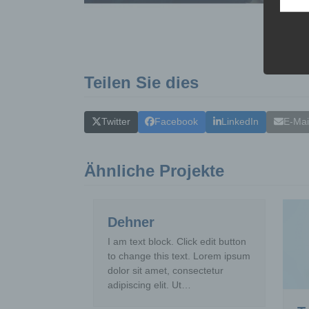
d
e
K
d
k
w
Teilen Sie dies
b
Twitter
Facebook
LinkedIn
E-Mai
B
d
V
Ähnliche Projekte
c
V
Dehner
a
p
I am text block. Click edit button
d
to change this text. Lorem ipsum
A
dolor sit amet, consectetur
V
V
adipiscing elit. Ut…