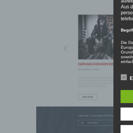
aufwe
Aus d
perso
telef
Begri
Die Da
Europä
Grund
sowohl
einfac
die ve
Wir v
E
folge
a
P
i
P