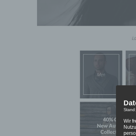
Dat
Stand
Wir f
Nutzu
perso