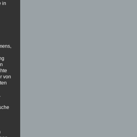
 in
mens,
ng
en
chte
r von
ten
.
ische
n