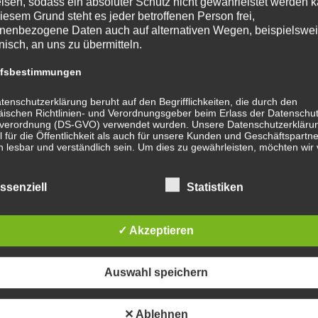
isen, sodass ein absoluter Schutz nicht gewährleistet werden k
iesem Grund steht es jeder betroffenen Person frei,
nenbezogene Daten auch auf alternativen Wegen, beispielswe
onisch, an uns zu übermitteln.
ffsbestimmungen
tenschutzerklärung beruht auf den Begrifflichkeiten, die durch den
ischen Richtlinien- und Verordnungsgeber beim Erlass der Datenschut
verordnung (DS-GVO) verwendet wurden. Unsere Datenschutzerklärun
 für die Öffentlichkeit als auch für unsere Kunden und Geschäftspartne
h lesbar und verständlich sein. Um dies zu gewährleisten, möchten wir
rwendeten Begrifflichkeiten erläutern.
erwenden in dieser Datenschutzerklärung unter anderem die
ssenziell
Statistiken
nden Begriffe:
✓ Akzeptieren
) personenbezogene Daten
Auswahl speichern
ersonenbezogene Daten sind alle Informationen, die sich auf eine
dentifizierte oder identifizierbare natürliche Person (im Folgenden „betr
erson") beziehen. Als identifizierbar wird eine natürliche Person anges
✕ Ablehnen